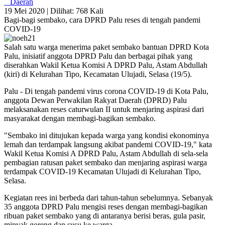
Daerah
19 Mei 2020 |
Dilihat: 768 Kali
Bagi-bagi sembako, cara DPRD Palu reses di tengah pandemi
COVID-19
Salah satu warga menerima paket sembako bantuan DPRD Kota
Palu, inisiatif anggota DPRD Palu dan berbagai pihak yang
diserahkan Wakil Ketua Komisi A DPRD Palu, Astam Abdullah
(kiri) di Kelurahan Tipo, Kecamatan Ulujadi, Selasa (19/5).
Palu - Di tengah pandemi virus corona COVID-19 di Kota Palu,
anggota Dewan Perwakilan Rakyat Daerah (DPRD) Palu
melaksanakan reses caturwulan II untuk menjaring aspirasi dari
masyarakat dengan membagi-bagikan sembako.
"Sembako ini ditujukan kepada warga yang kondisi ekonominya
lemah dan terdampak langsung akibat pandemi COVID-19," kata
Wakil Ketua Komisi A DPRD Palu, Astam Abdullah di sela-sela
pembagian ratusan paket sembako dan menjaring aspirasi warga
terdampak COVID-19 Kecamatan Ulujadi di Kelurahan Tipo,
Selasa.
Kegiatan rees ini berbeda dari tahun-tahun sebelumnya. Sebanyak
35 anggota DPRD Palu mengisi reses dengan membagi-bagikan
ribuan paket sembako yang di antaranya berisi beras, gula pasir,
minyak goreng dan susu ke warga.