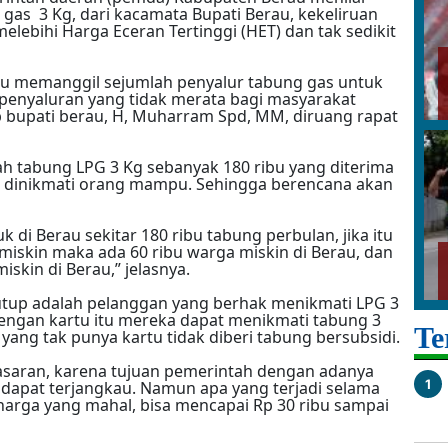
 gas 3 Kg, dari kacamata Bupati Berau, kekeliruan
elebihi Harga Eceran Tertinggi (HET) dan tak sedikit
au memanggil sejumlah penyalur tabung gas untuk
penyaluran yang tidak merata bagi masyarakat
bupati berau, H, Muharram Spd, MM, diruang rapat
lah tabung LPG 3 Kg sebanyak 180 ribu yang diterima
k dinikmati orang mampu. Sehingga berencana akan
uk di Berau sekitar 180 ribu tabung perbulan, jika itu
 miskin maka ada 60 ribu warga miskin di Berau, dan
iskin di Berau,” jelasnya.
utup adalah pelanggan yang berhak menikmati LPG 3
dengan kartu itu mereka dapat menikmati tabung 3
Te
yang tak punya kartu tidak diberi tabung bersubsidi.
 sasaran, karena tujuan pemerintah dengan adanya
1
n dapat terjangkau. Namun apa yang terjadi selama
harga yang mahal, bisa mencapai Rp 30 ribu sampai