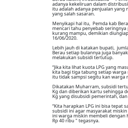
adanya kekeliruan dalam distribusi
itu adalah adanya penjualan yang m
yang salah sasaran.
Menyikapi hal itu, Pemda kab Ber
mencari tahu penyebab seringnya 
kurang mampu, demikian diungiap 
16/06/2020.
Lebih jauh di katakan bupati, jum
Berau setiap bulannya juga banya
melakukan subsidi tertutup.
“Jika kita lihat kuota LPG yang mas
kita bagi tiga tabung setiap warga
itu tidak sampsi segitu kan warga m
Dikatakan Muharram, subsidi tert
Kg dan diberikan kartu sehingga 
Kg yang disubsidi pemerintah, dan 
“Kita harapkan LPG ini bisa tepat
subsidi ini agar masyarakat miski
ini warga miskin membeli dengan 
Rp 40 ribu " tegasnya.