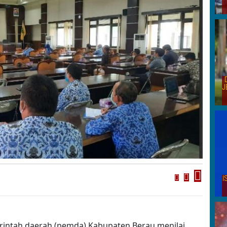
J
I
merintah daerah (pemda) Kabupaten Berau menilai