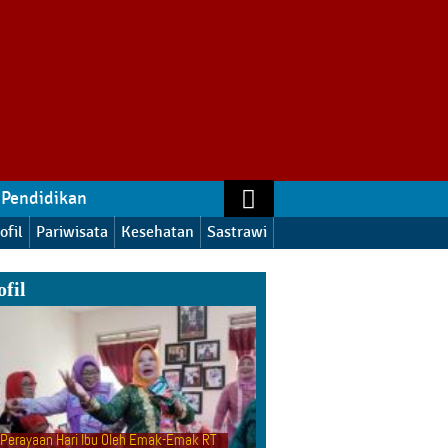
Pendidikan
ofil
Pariwisata
Kesehatan
Sastrawi
ofil
Perayaan Hari Ibu Oleh Emak-Emak RT