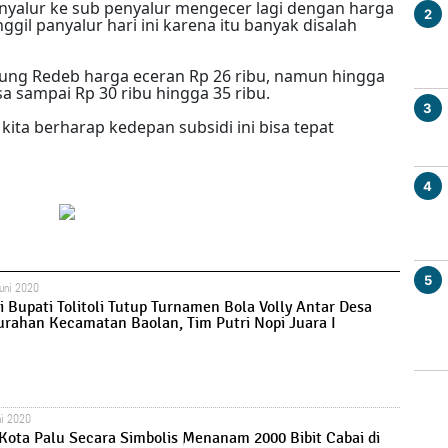
penyalur ke sub penyalur mengecer lagi dengan harga
2
nggil panyalur hari ini karena itu banyak disalah
ng Redeb harga eceran Rp 26 ribu, namun hingga
a sampai Rp 30 ribu hingga 35 ribu.
3
kita berharap kedepan subsidi ini bisa tepat
4
5
uni 2020
i Bupati Tolitoli Tutup Turnamen Bola Volly Antar Desa
urahan Kecamatan Baolan, Tim Putri Nopi Juara I
ni 2020
Kota Palu Secara Simbolis Menanam 2000 Bibit Cabai di