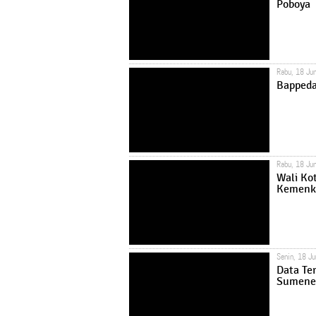
Poboya
Rabu, 18 Ju
Bappeda
Rabu, 18 Ju
Wali Ko
Kemenk
Senin, 18 J
Data Te
Sumenep