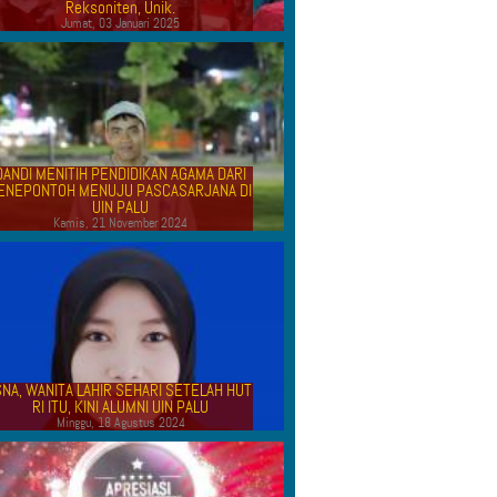
Reksoniten, Unik.
Jumat, 03 Januari 2025
DANDI MENITIH PENDIDIKAN AGAMA DARI
ENEPONTOH MENUJU PASCASARJANA DI
UIN PALU
Kamis, 21 November 2024
SNA, WANITA LAHIR SEHARI SETELAH HUT
RI ITU, KINI ALUMNI UIN PALU
Minggu, 18 Agustus 2024