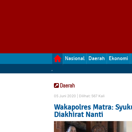
Nasional
Daerah
Ekonomi
,
Daerah
05 Juni 2020 |
Dilihat: 567 Kali
Wakapolres Matra: Syuku
Diakhirat Nanti