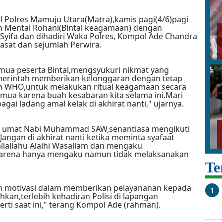
l Polres Mamuju Utara(Matra),kamis pagi(4/6)pagi
 Mental Rohani(Bintal keagamaan) dengan
Syifa dan dihadiri Waka Polres, Kompol Ade Chandra
asat dan sejumlah Perwira.
ua peserta Bintal,mengsyukuri nikmat yang
emerintah memberikan kelonggaran dengan tetap
 WHO,untuk melakukan ritual keagamaan secara
ua karena buah kesabaran kita selama ini.Mari
bagai ladang amal kelak di akhirat nanti," ujarnya.
ri umat Nabi Muhammad SAW,senantiasa mengikuti
ngan di akhirat nanti ketika meminta syafaat
lallahu Alaihi Wasallam dan mengaku
,karena hanya mengaku namun tidak melaksanakan
Te
an motivasi dalam memberikan pelayananan kepada
1
an,terlebih kehadiran Polisi di lapangan
ti saat ini," terang Kompol Ade (rahman).