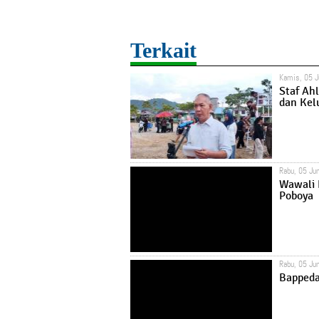
Terkait
Kamis, 05 J
Staf Ahl
dan Kel
Rabu, 05 Ju
Wawali 
Poboya
Rabu, 05 Ju
Bappeda