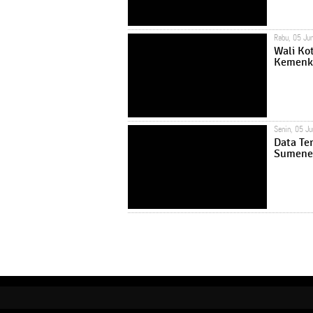
Rabu, 05 Ju
Wali Ko
Kemenk
Senin, 05 J
Data Te
Sumenep