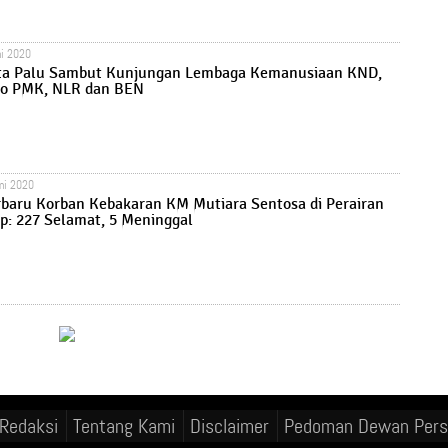
ni 2020
ta Palu Sambut Kunjungan Lembaga Kemanusiaan KND,
o PMK, NLR dan BEN
uni 2020
rbaru Korban Kebakaran KM Mutiara Sentosa di Perairan
: 227 Selamat, 5 Meninggal
Redaksi
Tentang Kami
Disclaimer
Pedoman Dewan Pers