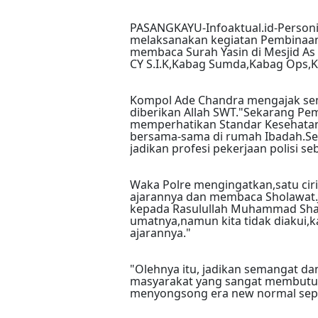
PASANGKAYU-Infoaktual.id-Personi
melaksanakan kegiatan Pembinaan
membaca Surah Yasin di Mesjid As 
CY S.I.K,Kabag Sumda,Kabag Ops,K
Kompol Ade Chandra mengajak sem
diberikan Allah SWT."Sekarang P
memperhatikan Standar Kesehatan
bersama-sama di rumah Ibadah.Sem
jadikan profesi pekerjaan polisi se
Waka Polre mengingatkan,satu ci
ajarannya dan membaca Sholawat.Ja
kepada Rasulullah Muhammad Shal
umatnya,namun kita tidak diakui
ajarannya."
"Olehnya itu, jadikan semangat d
masyarakat yang sangat membutuhk
menyongsong era new normal seper