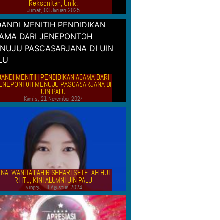
Reksoniten, Unik.
Jumat, 03 Januari 2025
DANDI MENITIH PENDIDIKAN AGAMA DARI
ENEPONTOH MENUJU PASCASARJANA DI
UIN PALU
Kamis, 21 November 2024
SNA, WANITA LAHIR SEHARI SETELAH HUT
RI ITU, KINI ALUMNI UIN PALU
Minggu, 18 Agustus 2024