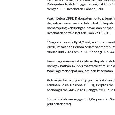
Kabupaten Tolitoli hingga hari ini, Sabtu 
dengan BPJS Kesehatan Cabang Palu.
Wakil Ketua DPRD Kabupaten Tolitoli, Jemy Yu
itu, seharusnya pemda dalam hal ini bupati
menampung kekurangan bayar dan perpanjan
Kesehatan serta diberitahukan ke DPRD..
"Anggaranya ada Rp 4,2 milyar untuk menu
2020, kesalahan Pemda terlambat membuat 
dibuat Juni 2020 sesuai SE Mendagri No, 44
Jemy juga menyebut kelalaian Bupati Tolit
mengakibatkan 47.553 masyarakat miskin da
tidak lagi mendapatkan jaminan kesehatan.
Politisi partai beringin ini juga mengataka
Jaminan Sosial Nasional (SJSN), Perpres No
Mendagri No. 441/2020, Tanggal 23 Juni 2
"Bupati telah melanggar UU,Perpres dan Sur
journaltelegraf)