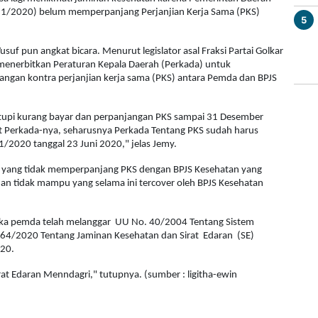
(7/11/2020) belum memperpanjang Perjanjian Kerja Sama (PKS)
5
suf pun angkat bicara. Menurut legislator asal Fraksi Partai Golkar
 menerbitkan Peraturan Kepala Daerah (Perkada) untuk
gan kontra perjanjian kerja sama (PKS) antara Pemda dan BPJS
tupi kurang bayar dan perpanjangan PKS sampai 31 Desember
Perkada-nya, seharusnya Perkada Tentang PKS sudah harus
1/2020 tanggal 23 Juni 2020," jelas Jemy.
oli yang tidak memperpanjang PKS dengan BPJS Kesehatan yang
n tidak mampu yang selama ini tercover oleh BPJS Kesehatan
n jika pemda telah melanggar UU No. 40/2004 Tentang Sistem
. 64/2020 Tentang Jaminan Kesehatan dan Sirat Edaran (SE)
020.
at Edaran Menndagri," tutupnya. (sumber : ligitha-ewin