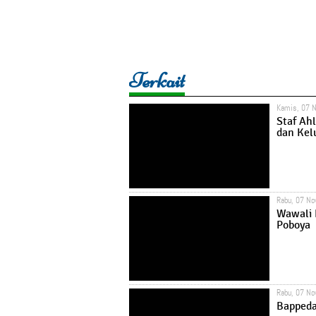
Terkait
Kamis, 07 
Staf Ahl
dan Kel
Rabu, 07 N
Wawali 
Poboya
Rabu, 07 N
Bappeda