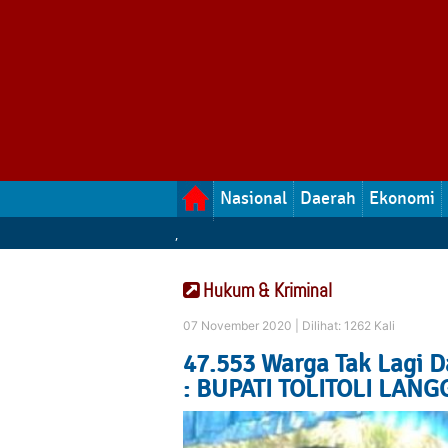
Nasional
Daerah
Ekonomi
,
Hukum & Kriminal
07 November 2020 |
Dilihat: 1262 Kali
47.553 Warga Tak Lagi 
: BUPATI TOLITOLI LANG
Jalan Santai Sambil B
PERDANA SD 4 INPRE