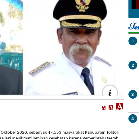
SULTENG
Reksoniten, Unik.
i 2022
Jumat, 03 Januari 2025
Ter
1
2
3
4
31 Oktober 2020, sebanyak 47.553 masyarakat Kabupaten Tolitoli
sa lagi menikmati jaminan kesehatan karena Pemerintah Daerah