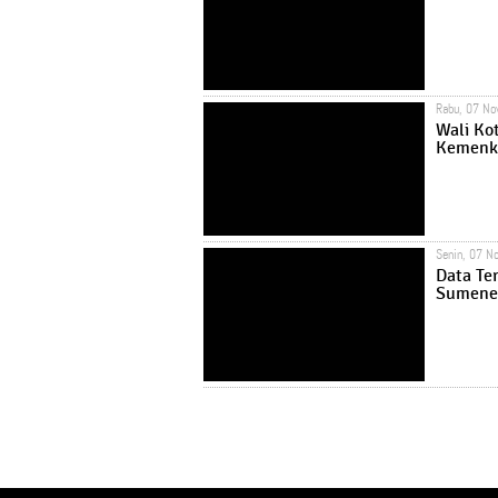
Rabu, 07 N
Wali Ko
Kemenk
Senin, 07 N
Data Te
Sumenep