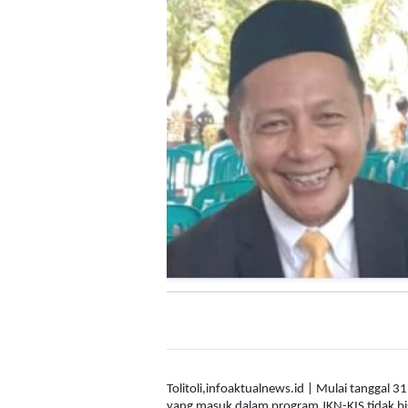
GANDENG PMI 
Selasa, 19 Jul
Tolitoli,infoaktualnews.id | Mulai tanggal 
yang masuk dalam program JKN-KIS tidak bi