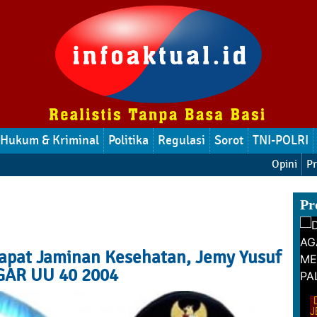
Hukum & Kriminal
Politika
Regulasi
Sorot
TNI-POLRI
Opini
Pr
Pr
Dapat Jaminan Kesehatan, Jemy Yusuf
GAR UU 40 2004
eramal : REUNI
S TAIPA PALU
Perayaan Hari Ibu Oleh Emak-Emak RT
J