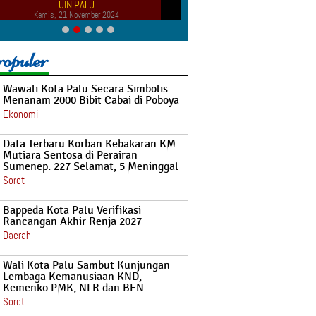
UIN PALU
RI ITU, KINI ALUMNI UI
Kamis, 21 November 2024
Minggu, 18 Agustus 20
opuler
Wawali Kota Palu Secara Simbolis
Menanam 2000 Bibit Cabai di Poboya
Ekonomi
Data Terbaru Korban Kebakaran KM
Mutiara Sentosa di Perairan
Sumenep: 227 Selamat, 5 Meninggal
Sorot
Bappeda Kota Palu Verifikasi
Rancangan Akhir Renja 2027
Daerah
Wali Kota Palu Sambut Kunjungan
Lembaga Kemanusiaan KND,
Kemenko PMK, NLR dan BEN
Sorot