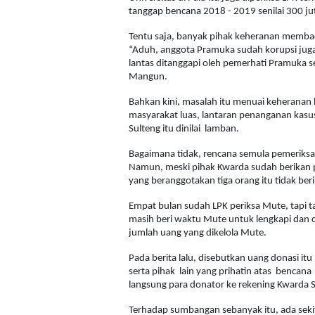
tanggap bencana 2018 - 2019 senilai 300 ju
Tentu saja, banyak pihak keheranan membaca
“Aduh, anggota Pramuka sudah korupsi juga?
lantas ditanggapi oleh pemerhati Pramuka s
Mangun.
Bahkan kini, masalah itu menuai keheranan 
masyarakat luas, lantaran penanganan kas
Sulteng itu dinilai lamban.
Bagaimana tidak, rencana semula pemeriksaa
Namun, meski pihak Kwarda sudah berikan pe
yang beranggotakan tiga orang itu tidak be
Empat bulan sudah LPK periksa Mute, tapi t
masih beri waktu Mute untuk lengkapi da
jumlah uang yang dikelola Mute.
Pada berita lalu, disebutkan uang donasi it
serta pihak lain yang prihatin atas bencana 
langsung para donator ke rekening Kwarda S
Terhadap sumbangan sebanyak itu, ada sekit