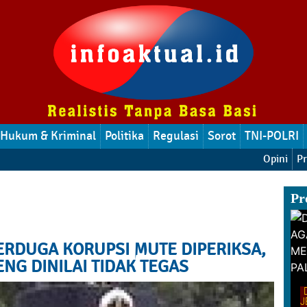
Hukum & Kriminal
Politika
Regulasi
Sorot
TNI-POLRI
Opini
Pr
Pr
ERDUGA KORUPSI MUTE DIPERIKSA,
NG DINILAI TIDAK TEGAS
eramal : REUNI
S TAIPA PALU
Perayaan Hari Ibu Oleh Emak-Emak RT
J