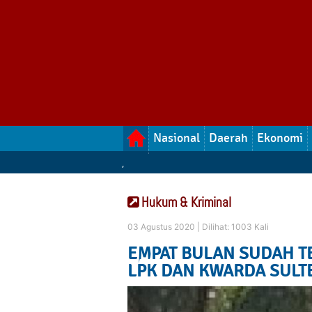
Nasional
Daerah
Ekonomi
,
Hukum & Kriminal
03 Agustus 2020 |
Dilihat: 1003 Kali
EMPAT BULAN SUDAH T
LPK DAN KWARDA SULTE
Jalan Santai Sambil B
PERDANA SD 4 INPRE