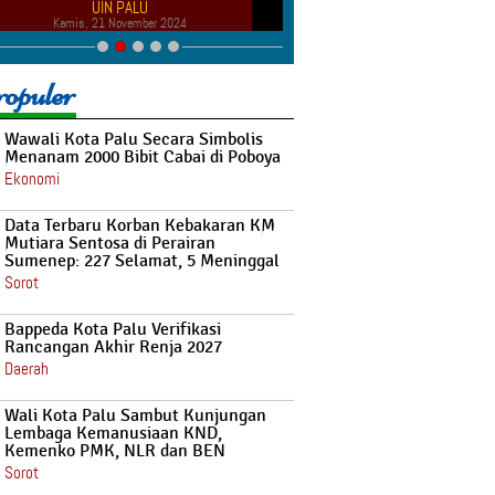
UIN PALU
RI ITU, KINI ALUMNI UI
Kamis, 21 November 2024
Minggu, 18 Agustus 20
opuler
Wawali Kota Palu Secara Simbolis
Menanam 2000 Bibit Cabai di Poboya
Ekonomi
Data Terbaru Korban Kebakaran KM
Mutiara Sentosa di Perairan
Sumenep: 227 Selamat, 5 Meninggal
Sorot
Bappeda Kota Palu Verifikasi
Rancangan Akhir Renja 2027
Daerah
Wali Kota Palu Sambut Kunjungan
Lembaga Kemanusiaan KND,
Kemenko PMK, NLR dan BEN
Sorot