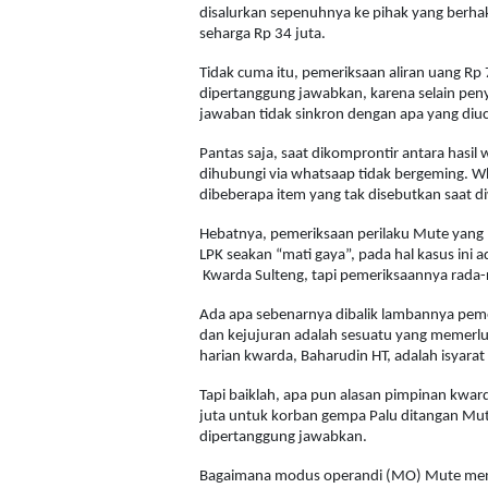
disalurkan sepenuhnya ke pihak yang berhak,
seharga Rp 34 juta.
Tidak cuma itu, pemeriksaan aliran uang Rp 7
dipertanggung jawabkan, karena selain pen
jawaban tidak sinkron dengan apa yang diuc
Pantas saja, saat dikomprontir antara hasi
dihubungi via whatsaap tidak bergeming. W
dibeberapa item yang tak disebutkan saat d
Hebatnya, pemeriksaan perilaku Mute yang 
LPK seakan “mati gaya”, pada hal kasus ini
Kwarda Sulteng, tapi pemeriksaannya rada-
Ada apa sebenarnya dibalik lambannya peme
dan kejujuran adalah sesuatu yang memerluk
harian kwarda, Baharudin HT, adalah isyara
Tapi baiklah, apa pun alasan pimpinan kwar
juta untuk korban gempa Palu ditangan Mute
dipertanggung jawabkan.
Bagaimana modus operandi (MO) Mute menge