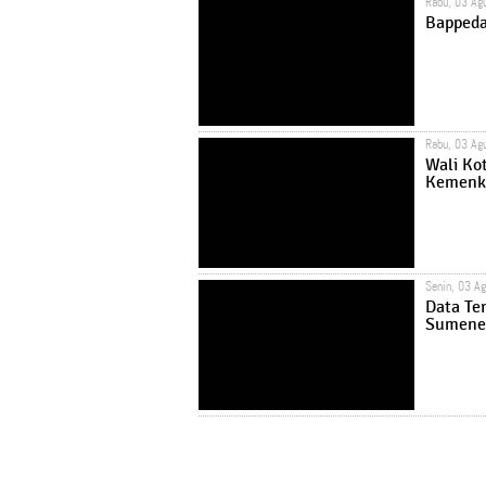
Rabu, 03 Ag
Bappeda
Rabu, 03 Ag
Wali Ko
Kemenk
Senin, 03 A
Data Te
Sumenep