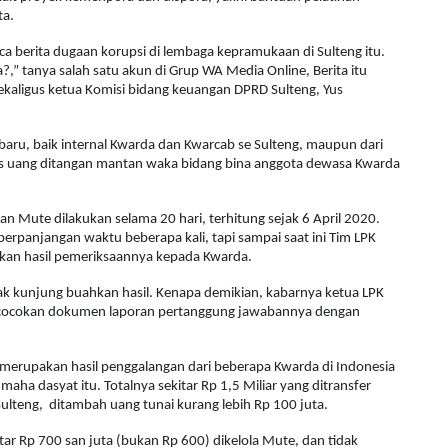
ta.
 berita dugaan korupsi di lembaga kepramukaan di Sulteng itu.
,” tanya salah satu akun di Grup WA Media Online, Berita itu
ekaligus ketua Komisi bidang keuangan DPRD Sulteng, Yus
baru, baik internal Kwarda dan Kwarcab se Sulteng, maupun dari
us uang ditangan mantan waka bidang bina anggota dewasa Kwarda
n Mute dilakukan selama 20 hari, terhitung sejak 6 April 2020.
rpanjangan waktu beberapa kali, tapi sampai saat ini Tim LPK
rikan hasil pemeriksaannya kepada Kwarda.
ak kunjung buahkan hasil. Kenapa demikian, kabarnya ketua LPK
n cocokan dokumen laporan pertanggung jawabannya dengan
u merupakan hasil penggalangan dari beberapa Kwarda di Indonesia
maha dasyat itu. Totalnya sekitar Rp 1,5 Miliar yang ditransfer
ulteng, ditambah uang tunai kurang lebih Rp 100 juta.
ar Rp 700 san juta (bukan Rp 600) dikelola Mute, dan tidak