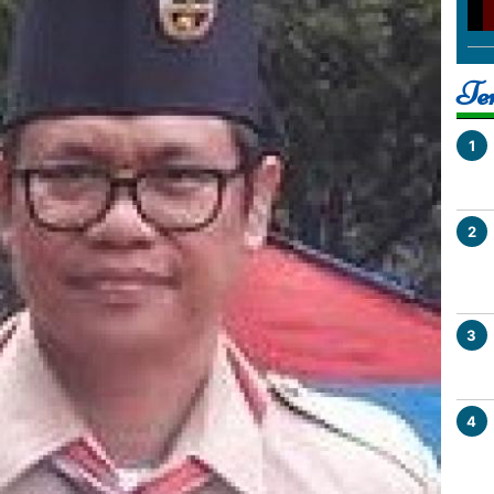
SULTENG
Reksoniten, Unik.
i 2022
Jumat, 03 Januari 2025
Ter
1
2
3
4