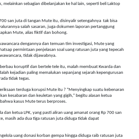
 melainkan sebagian dibelanjakan ke hal lain, seperti beli Laktop
00 san juta di tangan Mute itu, disinyalir setengahnya tak bisa
yalurannya salah sasaran, juga dokumen laporan pertanggung
apkan Mute, alias fiktif dan bohong.
l wawancara dengannya dan temuan tim investigasi, Mute yang
hatsap permintaan penjelasan soal uang ratusan juta yang tepecah
iwawancara, tidak dijawabnya.
berbau koruptif dan bertele tele itu, malah membuat Kwarda dan
 adalah kejadian paling memalukan sepanjang sejarah kepengurusan
rada tidak tegas.
riksaan terduga korupsi Mute itu ? "Menyingkap suatu kebenaran
an kesabaran dan keuletan yang gigih,” begitu alasan ketua
t bahwa kasus Mute terus berproses.
da dan ketua LPK, yang pasti aliran uang amanat orang Rp 700 san
, masih ada dua tiga ratusan juta diduga tidak dapat
lola uang donasi korban gempa hingga diduga raib ratusan juta