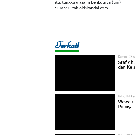
itu, tunggu ulasann berikutnya.(tim)
Sumber : tabloidskandal.com
Terkait
Kamis, 03 
Staf Ahl
dan Kel
Rabu, 03 Ag
Wawali 
Poboya