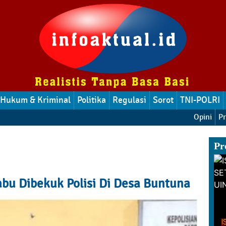
Hukum & Kriminal
Politika
Regulasi
Sorot
TNI-POLRI
Opini
Pr
Pr
bu Dibekuk Polisi Di Desa Buntuna
DANDI MENITIH PENDIDIKAN AGAMA DARI
h Emak-Emak RT
JENEPONTOH MENUJU PASCASARJANA DI
I