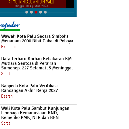
RI ITU, KINI ALUMNI UIN PALU
MENYALA
Minggu, 18 Agustus 2024
Kamis, 08 Agustus 20
opuler
Wawali Kota Palu Secara Simbolis
Menanam 2000 Bibit Cabai di Poboya
Ekonomi
Data Terbaru Korban Kebakaran KM
Mutiara Sentosa di Perairan
Sumenep: 227 Selamat, 5 Meninggal
Sorot
Bappeda Kota Palu Verifikasi
Rancangan Akhir Renja 2027
Daerah
Wali Kota Palu Sambut Kunjungan
Lembaga Kemanusiaan KND,
Kemenko PMK, NLR dan BEN
Sorot