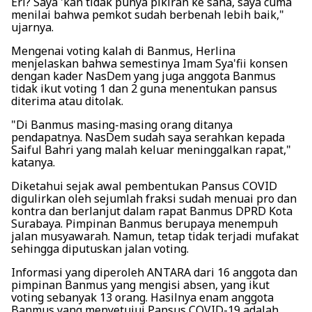
Eri? Saya 'kan tidak punya pikiran ke sana, saya cuma
menilai bahwa pemkot sudah berbenah lebih baik,"
ujarnya.
Mengenai voting kalah di Banmus, Herlina
menjelaskan bahwa semestinya Imam Sya'fii konsen
dengan kader NasDem yang juga anggota Banmus
tidak ikut voting 1 dan 2 guna menentukan pansus
diterima atau ditolak.
"Di Banmus masing-masing orang ditanya
pendapatnya. NasDem sudah saya serahkan kepada
Saiful Bahri yang malah keluar meninggalkan rapat,"
katanya.
Diketahui sejak awal pembentukan Pansus COVID
digulirkan oleh sejumlah fraksi sudah menuai pro dan
kontra dan berlanjut dalam rapat Banmus DPRD Kota
Surabaya. Pimpinan Banmus berupaya menempuh
jalan musyawarah. Namun, tetap tidak terjadi mufakat
sehingga diputuskan jalan voting.
Informasi yang diperoleh ANTARA dari 16 anggota dan
pimpinan Banmus yang mengisi absen, yang ikut
voting sebanyak 13 orang. Hasilnya enam anggota
Banmus yang menyetujui Pansus COVID-19 adalah