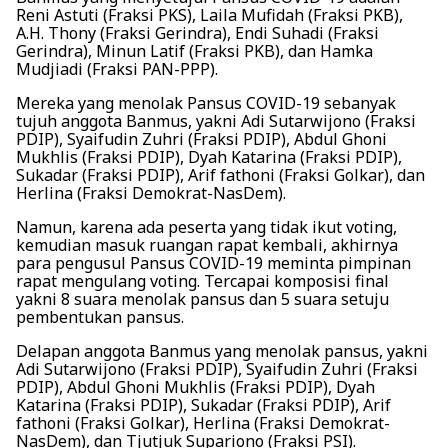
Reni Astuti (Fraksi PKS), Laila Mufidah (Fraksi PKB),
A.H. Thony (Fraksi Gerindra), Endi Suhadi (Fraksi
Gerindra), Minun Latif (Fraksi PKB), dan Hamka
Mudjiadi (Fraksi PAN-PPP).
Mereka yang menolak Pansus COVID-19 sebanyak
tujuh anggota Banmus, yakni Adi Sutarwijono (Fraksi
PDIP), Syaifudin Zuhri (Fraksi PDIP), Abdul Ghoni
Mukhlis (Fraksi PDIP), Dyah Katarina (Fraksi PDIP),
Sukadar (Fraksi PDIP), Arif fathoni (Fraksi Golkar), dan
Herlina (Fraksi Demokrat-NasDem).
Namun, karena ada peserta yang tidak ikut voting,
kemudian masuk ruangan rapat kembali, akhirnya
para pengusul Pansus COVID-19 meminta pimpinan
rapat mengulang voting. Tercapai komposisi final
yakni 8 suara menolak pansus dan 5 suara setuju
pembentukan pansus.
Delapan anggota Banmus yang menolak pansus, yakni
Adi Sutarwijono (Fraksi PDIP), Syaifudin Zuhri (Fraksi
PDIP), Abdul Ghoni Mukhlis (Fraksi PDIP), Dyah
Katarina (Fraksi PDIP), Sukadar (Fraksi PDIP), Arif
fathoni (Fraksi Golkar), Herlina (Fraksi Demokrat-
NasDem), dan Tjutjuk Supariono (Fraksi PSI).