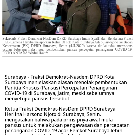
Sekretaris Fraksi Demokrat-NasDem DPRD Surabaya Imam Syafi'i dan Bendahara Fraksi
PKB Camelia Habiba melaporkan Ketua DPRD Kota Surabaya Adi Sutarwijono ke Badan
Kehormatan (BK) DPRD Surabaya, Senin (4-5-2020) karena dinilai tidak merespons
usulan beberapa fraksi soal pembentukan pansus percepatan penanganan COVID-19.
FOTO ANTARA/Abdul Hakim
Surabaya - Fraksi Demokrat-Nasdem DPRD Kota
Surabaya menjelaskan alasan menolak pembentukan
Panitia Khusus (Pansus) Percepatan Penanganan
COVID-19 di Surabaya, Jatim, meski sebelumnya
menyetujui pansus tersebut.
Ketua Fraksi Demokrat-NasDem DPRD Surabaya
Herlina Harsono Njoto di Surabaya, Senin,
mengatakan bahwa pada prinsipnya awal mula
pansus untuk melakukan pengawasan dan percepatan
penanganan COVID-19 agar Pemkot Surabaya lebih