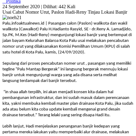
Politika
24 September 2020 |
Dilihat: 442 Kali
Usai Cabut Nomor Urut, Paslon Hadi-Reny Tinjau Lokasi Banjir
Palu,infoaktualnews.id | Pasangan calon (Paslon) walikota dan wakil
walikota (Cawalkot) Palu H.Hadianto Rasyid, SE - dr.Reny A. Lamadjido,
Sp.PK, M.Kes (Hadi-Reny) mengunjungi lokasi banjir yang bertempat di
jalan bayam Kelurahan Balaroa Kota Palu usai melakukan pencabutan
nomor urut yang dilaksanakan Komisi Pemilihan Umum (KPU) di salah
satu hotel di Kota Palu, kamis, (24/09/2020).
Sepulang dari proses pencabutan nomer urut , pasangan yang memiliki
tegline “Palu Mantap Bergerak” ini langsung bergerak mennuju lokasi
banjir untuk mengunjungi warga yang ada disana serta melihat
langsung terdampak dari banjir tersebut.
“in shaa allah terpilih, ini akan menjadi konsen kita dalam hal
pembangunan infrastruktur, dan ini sudah masuk dalam perencanaan
kita, yakni membuka kembali master plan drainase Kota Palu, jika sudah
ada atau belum kita coba update kembali mengenai grand desain
drainase tersebut.” Terang lelaki yang sering disapa Hadi itu.
Lebih lanjut, Hadi menjelaskan penanganan banjir kedepan yang
pertama mereka lakukan yaitu memperbaiki alur drainase, melakukan