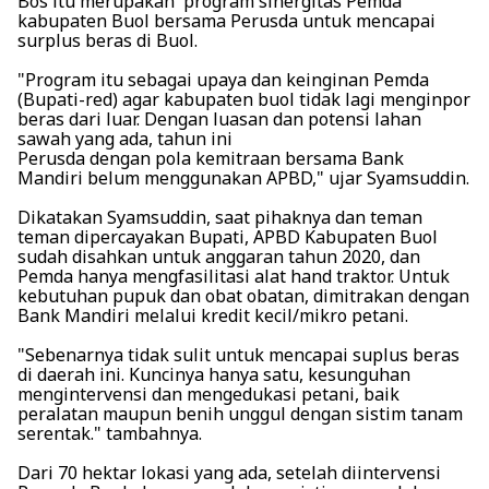
Bos itu merupakan program sinergitas Pemda
kabupaten Buol bersama Perusda untuk mencapai
surplus beras di Buol.
"Program itu sebagai upaya dan keinginan Pemda
(Bupati-red) agar kabupaten buol tidak lagi menginpor
beras dari luar. Dengan luasan dan potensi lahan
sawah yang ada, tahun ini
Perusda dengan pola kemitraan bersama Bank
Mandiri belum menggunakan APBD," ujar Syamsuddin.
Dikatakan Syamsuddin, saat pihaknya dan teman
teman dipercayakan Bupati, APBD Kabupaten Buol
sudah disahkan untuk anggaran tahun 2020, dan
Pemda hanya mengfasilitasi alat hand traktor. Untuk
kebutuhan pupuk dan obat obatan, dimitrakan dengan
Bank Mandiri melalui kredit kecil/mikro petani.
"Sebenarnya tidak sulit untuk mencapai suplus beras
di daerah ini. Kuncinya hanya satu, kesunguhan
mengintervensi dan mengedukasi petani, baik
peralatan maupun benih unggul dengan sistim tanam
serentak." tambahnya.
Dari 70 hektar lokasi yang ada, setelah diintervensi