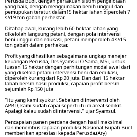
Perusda Buol, dengan perlakuan sistim pengelolaan
yang baik, dengan menggunakan benih unggul dan
pemupukan teratur, dalam15 hektar lahan diperoleh 7
s/d 9 ton gabah perhektar.
Ditahap awal, kurang lebih 60 hektar lahan yang
dikelolah langsung petani, dengan pola intervensi
beni unggul dan edukasi, petani memperoleh 4 s/d 5
ton gabah dalam perhektar.
Profit yang dihasilkan sebagaimana ungkap menejer
keuangan Perusda, Drs.Syamsul O Sama, MSi, untuk
luasan 15 hektar dengan perhitungan modal awal dari
yang dikelola petani intervensi beni dan edukasi,
diperoleh kurang dari Rp.20 juta. Dan dari 15 hektar
labah bersih hasil produksi, capaian profit bersih
sejumlah Rp.150 juta
"itu yang kami syukuri. Sebelum diintervensi oleh
APBD, kami sudah capai seperti itu di areal sedikit.
Apalagi kalau sudah diintervensi," ujar Syamsul.
Pencapaian panen perdana dengan hasil maksimal
dan menembus capaian produksi Nasional,Bupati Buol
memberikan apresiasi kepada Perusda.(Ary)