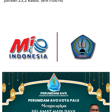
jumlah 23,2 kasus. (khr/rds/hl)