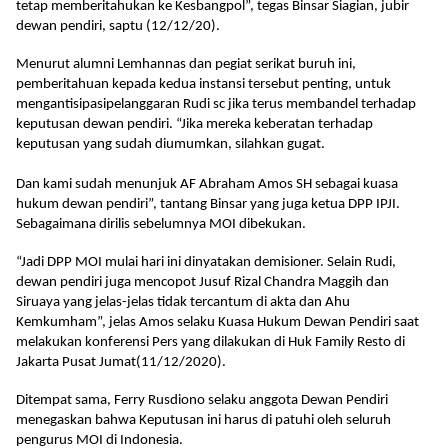
tetap memberitahukan ke Kesbangpol”, tegas Binsar Siagian, jubir
dewan pendiri, saptu (12/12/20).
Menurut alumni Lemhannas dan pegiat serikat buruh ini,
pemberitahuan kepada kedua instansi tersebut penting, untuk
mengantisipasipelanggaran Rudi sc jika terus membandel terhadap
keputusan dewan pendiri. “Jika mereka keberatan terhadap
keputusan yang sudah diumumkan, silahkan gugat.
Dan kami sudah menunjuk AF Abraham Amos SH sebagai kuasa
hukum dewan pendiri”, tantang Binsar yang juga ketua DPP IPJI.
Sebagaimana dirilis sebelumnya MOI dibekukan.
“Jadi DPP MOI mulai hari ini dinyatakan demisioner. Selain Rudi,
dewan pendiri juga mencopot Jusuf Rizal Chandra Maggih dan
Siruaya yang jelas-jelas tidak tercantum di akta dan Ahu
Kemkumham”, jelas Amos selaku Kuasa Hukum Dewan Pendiri saat
melakukan konferensi Pers yang dilakukan di Huk Family Resto di
Jakarta Pusat Jumat(11/12/2020).
Ditempat sama, Ferry Rusdiono selaku anggota Dewan Pendiri
menegaskan bahwa Keputusan ini harus di patuhi oleh seluruh
pengurus MOI di Indonesia.